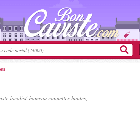
ens
ste localisé
hameau caunettes hautes
,