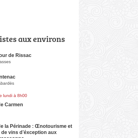
istes aux environs
our de Rissac
asses
ntenac
abardès
e lundi à 8h00
de Carmen
e la Périnade : Œnotourisme et
 de vins d’éxception aux