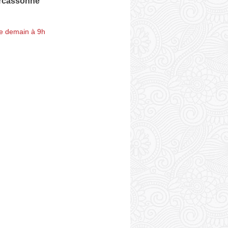
arcassonne
e demain à 9h