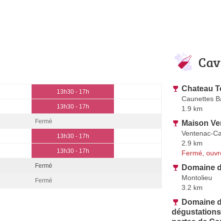
Cav
Chateau T
13h30 - 17h
Caunettes B
13h30 - 17h
1.9 km
Fermé
Maison Ve
Ventenac-C
13h30 - 17h
2.9 km
13h30 - 17h
Fermé, ouvr
Fermé
Domaine 
Montolieu
Fermé
3.2 km
Domaine d
dégustations