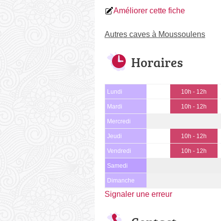
Améliorer cette fiche
Autres caves à Moussoulens
Horaires
Lundi
10h - 12h
Mardi
10h - 12h
Mercredi
Jeudi
10h - 12h
Vendredi
10h - 12h
Samedi
Dimanche
Signaler une erreur