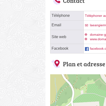
Contact
Téléphone
Téléphoner au
Email
laeangie
domaine-ga
Site web
www.domai
Facebook
facebook.
Plan et adresse