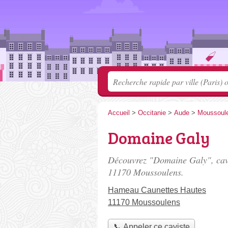
Accueil
>
Occitanie
>
Aude
>
Moussoul
Domaine Galy
Découvrez "Domaine Galy", cavi
11170 Moussoulens.
Hameau Caunettes Hautes
11170 Moussoulens
📞 Appeler ce caviste