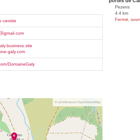
portes de C
Pezens
4.4 km
Fermé, ouvr
 caviste
mⓐgmail.com
ly.business.site
ne-galy.com
com/DomaineGaly
© contributeurs OpenStreetMap