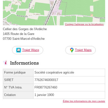
Corriger l’adresse ou la localisation
Cellier des Gorges de l'Ardèche
1405 Route de la Gare
07700 Saint-Marcel-d'Ardèche
Trajet Waze
Trajet Maps
Informations
Forme juridique
Société coopérative agricole
SIRET
77626746000017
N° TVA Intra.
FR08776267460
Création
1 janvier 1900
Éditer les informations de mon caviste