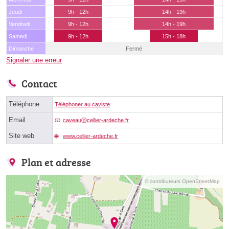
Jeudi
9h - 12h
14h - 19h
Vendredi
9h - 12h
14h - 19h
Samedi
9h - 12h
15h - 18h
Dimanche
Fermé
Signaler une erreur
Contact
Téléphone
Téléphoner au caviste
Email
caveauⓐcellier-ardeche.fr
Site web
www.cellier-ardeche.fr
Plan et adresse
© contributeurs OpenStreetMap