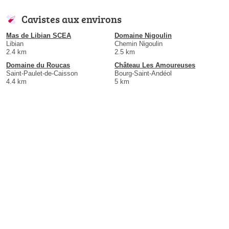
Cavistes aux environs
Mas de Libian SCEA
Domaine Nigoulin
Libian
Chemin Nigoulin
2.4 km
2.5 km
Domaine du Roucas
Château Les Amoureuses
Saint-Paulet-de-Caisson
Bourg-Saint-Andéol
4.4 km
5 km