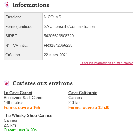
Informations
Enseigne
NICOLAS
Forme juridique
SA à conseil d'administration
SIRET
54206623808720
N° TVA Intra.
FR31542066238
Création
22 mars 2021
Éditer les informations de mon caviste
Cavistes aux environs
La Cave Carnot
Cave Californie
Boulevard Sadi Carnot
Cannes
148 mètres
2.3 km
Fermé, ouvre à 16h
Fermé, ouvre à 15h30
The Whisky Shop Cannes
Cannes
2.5 km
Ouvert jusqu'à 20h