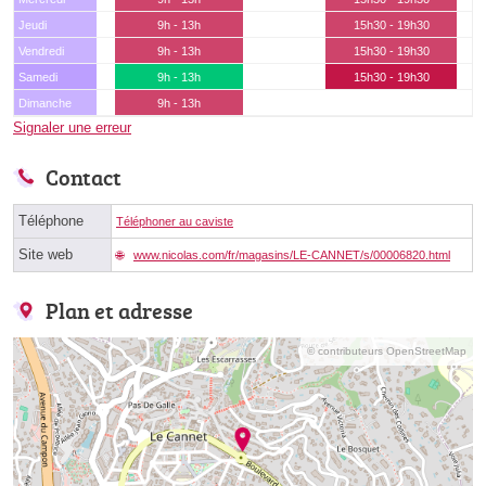
Jeudi
9h - 13h
15h30 - 19h30
Vendredi
9h - 13h
15h30 - 19h30
Samedi
9h - 13h
15h30 - 19h30
Dimanche
9h - 13h
Signaler une erreur
Contact
Téléphone
Téléphoner au caviste
Site web
www.nicolas.com/fr/magasins/LE-CANNET/s/00006820.html
Plan et adresse
© contributeurs OpenStreetMap