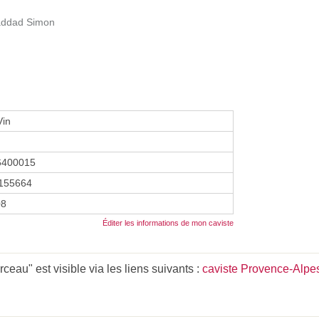
addad Simon
Vin
6400015
155664
08
Éditer les informations de mon caviste
eau" est visible via les liens suivants :
caviste Provence-Alpe