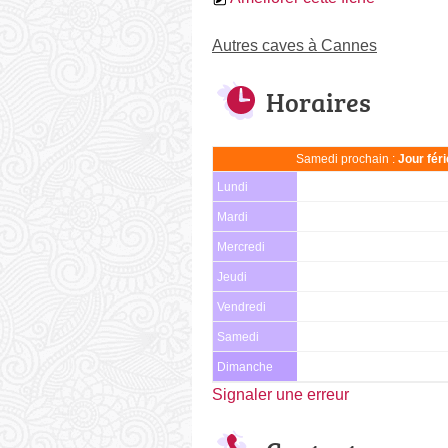
Autres caves à Cannes
Horaires
Samedi prochain :
Jour fér
Lundi
Mardi
Mercredi
Jeudi
Vendredi
Samedi
Dimanche
Signaler une erreur