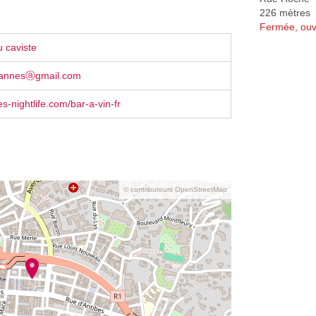
226 mètres
Fermée, ouv
 caviste
cannesⓐgmail.com
-nightlife.com/bar-a-vin-fr
© contributeurs OpenStreetMap