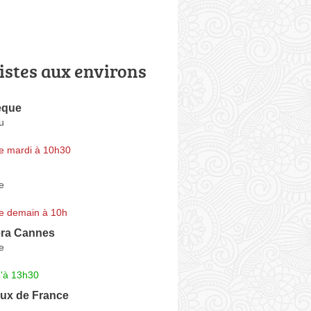
istes aux environs
èque
u
e mardi à 10h30
e
e demain à 10h
era Cannes
e
u'à 13h30
ux de France