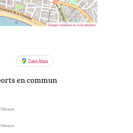
Corriger l’adresse ou la localisation
Trajet Maps
ports en commun
'Alsace
'Alsace