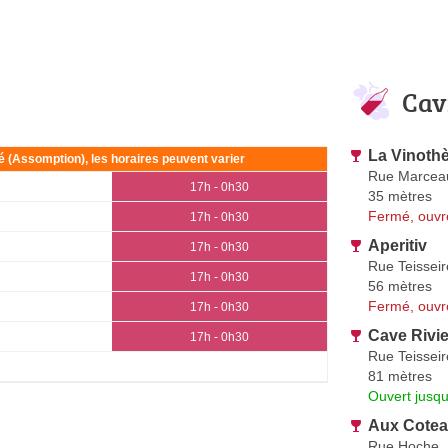
Cav
La Vinoth
ié (Assomption), les horaires peuvent varier
Rue Marcea
17h - 0h30
35 mètres
Fermé, ouvr
17h - 0h30
Aperitiv
17h - 0h30
Rue Teisseir
17h - 0h30
56 mètres
Fermé, ouvr
17h - 0h30
Cave Rivi
17h - 0h30
Rue Teisseir
81 mètres
Ouvert jusq
Aux Cotea
Rue Hoche