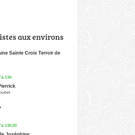
istes aux environs
ne Sainte Croix Terroir de
'à 19h
ierrick
Loubet
o
u'à 19h30
 de Joséphine