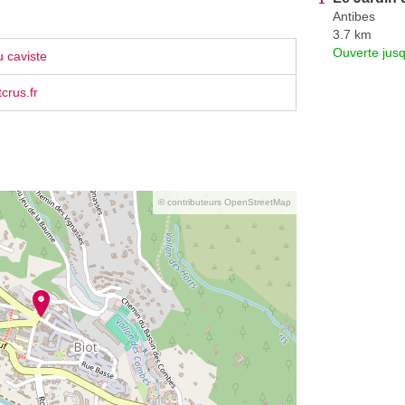
Antibes
3.7 km
Ouverte jus
 caviste
crus.fr
© contributeurs OpenStreetMap