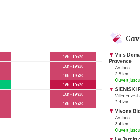
Cav
Vins Domai
16h - 19h30
Provence
16h - 19h30
Antibes
2.8 km
16h - 19h30
Ouvert jusqu
16h - 19h30
SIENISKI P
16h - 19h30
Villeneuve-
3.4 km
16h - 19h30
Vivons Bi
Antibes
3.4 km
Ouvert jusq
Le Jardin