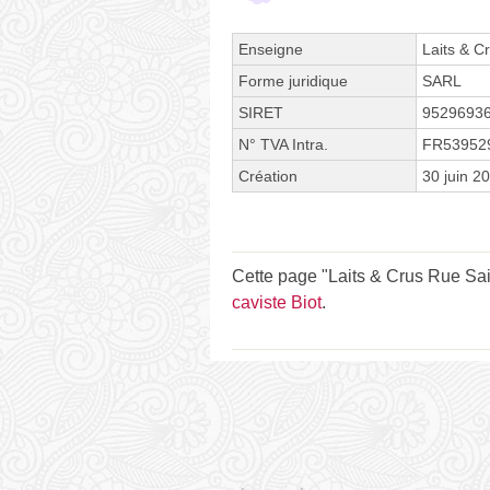
Enseigne
Laits & C
Forme juridique
SARL
SIRET
9529693
N° TVA Intra.
FR53952
Création
30 juin 2
Cette page "Laits & Crus Rue Sain
caviste Biot
.