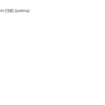
cès
PMR
(parking)