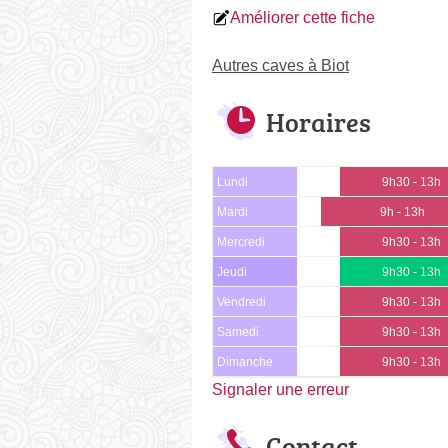
Améliorer cette fiche
Autres caves à Biot
Horaires
Lundi
9h30 - 13h
Mardi
9h - 13h
Mercredi
9h30 - 13h
Jeudi
9h30 - 13h
Vendredi
9h30 - 13h
Samedi
9h30 - 13h
Dimanche
9h30 - 13h
Signaler une erreur
Contact