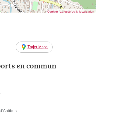
Corriger l’adresse ou la localisation
Trajet Maps
ports en commun
f
’Antibes