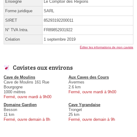
Enseigne
Le Comptoir des Regions
Forme juridique
SARL
SIRET
85293192200011
N° TVA Intra.
FR89852931922
Création
1 septembre 2019
Éditer les informations de mon caviste
Cavistes aux environs
Cave de Moulins
Aux Caves des Cours
Cave de Moulins 161 Rue
Avermes
Bourgogne
2.6 km
1000 mètres
Fermé, ouvre mardi à 9h00
Fermé, ouvre mardi à 9h00
Domaine Gardien
Cave Ygrandaise
Besson
Tronget
11 km
25 km
Fermé, ouvre demain à 8h
Fermé, ouvre demain à 9h