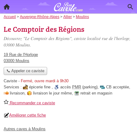
Accueil
>
Auvergne-Rhône-Alpes
>
Allier
>
Moulins
Le Comptoir des Régions
Découvrez "Le Comptoir des Régions", caviste localisé
rue de l'horloge
,
03000 Moulins.
19 Rue de l'Horloge
03000 Moulins
📞 Appeler ce caviste
Caviste
-
Fermé, ouvre mardi à 9h30
Services :
épicerie fine
,
accès
PMR
(parking)
,
CB acceptée
,
livraison
,
livraison le jour même
,
retrait en magasin
Recommander ce caviste
Améliorer cette fiche
Autres caves à Moulins