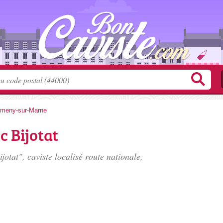
meny-sur-Marne
 Bijotat
tat", caviste localisé
route nationale
,