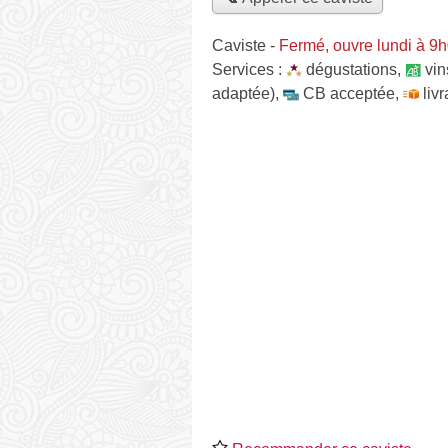
Caviste
-
Fermé, ouvre lundi à 9
Services :
dégustations
,
vin
adaptée)
,
CB acceptée
,
liv