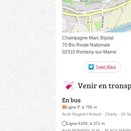
Champagne Marc Bijotat
70 Bis Route Nationale
02310 Romeny-sur-Marne
Trajet Waze
Venir en trans
En bus
Ligne P, à 755 m
Arrêt Nogent-l'Artaud - Charly - 10 
Ligne 5100, à 371 m
Arrêt ROMENY S/ M. - PLACE MAIRIE