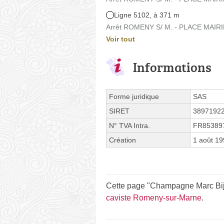
Ligne 5102, à 371 m
Arrêt ROMENY S/ M. - PLACE MAIRIE
Voir tout
Informations
Forme juridique
SAS
SIRET
3897192
N° TVA Intra.
FR85389
Création
1 août 1
Cette page "Champagne Marc Bijota
caviste Romeny-sur-Marne
.