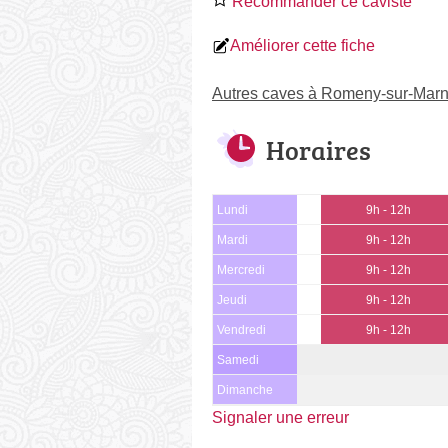
Recommander ce caviste
Améliorer cette fiche
Autres caves à Romeny-sur-Mar
Horaires
Lundi
9h - 12h
Mardi
9h - 12h
Mercredi
9h - 12h
Jeudi
9h - 12h
Vendredi
9h - 12h
Samedi
Dimanche
Signaler une erreur