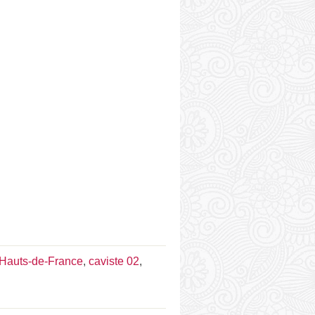
 Hauts-de-France
,
caviste 02
,