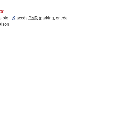
h00
s bio
,
accès
PMR
(parking, entrée
raison