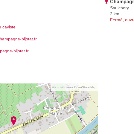
Champagne
Saulchery
2 km
Fermé, ouvr
 caviste
hampagne-bijotat.fr
agne-bijotat.fr
© contributeurs OpenStreetMap