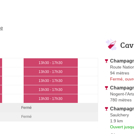
ne
Cav
Champagne
13h30 - 17h30
Route Natio
13h30 - 17h30
94 mètres
Fermé, ouvr
13h30 - 17h30
Champagn
13h30 - 17h30
Nogent-l'Art
13h30 - 17h30
780 mètres
Fermé
Champagn
Saulchery
Fermé
1.9 km
Ouvert jusqu