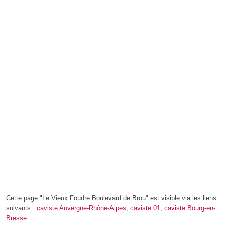
Cette page "Le Vieux Foudre Boulevard de Brou" est visible via les liens
suivants :
caviste Auvergne-Rhône-Alpes
,
caviste 01
,
caviste Bourg-en-
Bresse
.