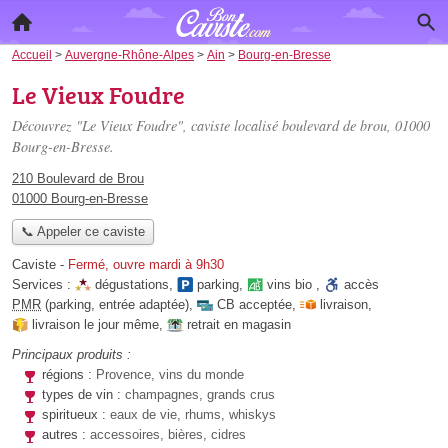
Accueil
>
Auvergne-Rhône-Alpes
>
Ain
>
Bourg-en-Bresse
Le Vieux Foudre
Découvrez "Le Vieux Foudre", caviste localisé
boulevard de brou
, 01000
Bourg-en-Bresse.
210 Boulevard de Brou
01000 Bourg-en-Bresse
📞 Appeler ce caviste
Caviste
-
Fermé, ouvre mardi à 9h30
Services :
dégustations
,
parking
,
vins bio
,
accès
PMR
(parking, entrée adaptée)
,
CB acceptée
,
livraison
,
livraison le jour même
,
retrait en magasin
Principaux produits :
régions :
Provence, vins du monde
types de vin :
champagnes, grands crus
spiritueux :
eaux de vie, rhums, whiskys
autres :
accessoires, bières, cidres