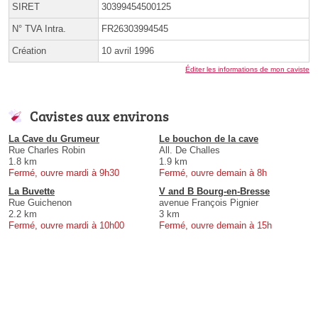
SIRET
30399454500125
N° TVA Intra.
FR26303994545
Création
10 avril 1996
Éditer les informations de mon caviste
Cavistes aux environs
La Cave du Grumeur
Le bouchon de la cave
Rue Charles Robin
All. De Challes
1.8 km
1.9 km
Fermé, ouvre mardi à 9h30
Fermé, ouvre demain à 8h
La Buvette
V and B Bourg-en-Bresse
Rue Guichenon
avenue François Pignier
2.2 km
3 km
Fermé, ouvre mardi à 10h00
Fermé, ouvre demain à 15h