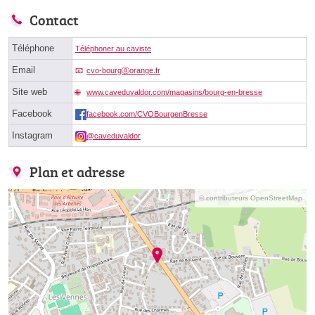
Contact
Téléphone
Téléphoner au caviste
Email
cvo-bourgⓐorange.fr
Site web
www.caveduvaldor.com/magasins/bourg-en-bresse
Facebook
facebook.com/CVOBourgenBresse
Instagram
@caveduvaldor
Plan et adresse
© contributeurs OpenStreetMap